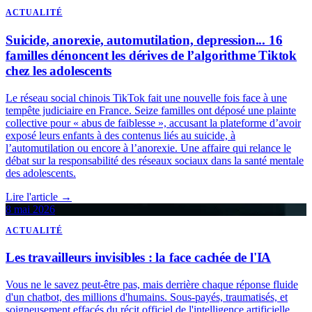
ACTUALITÉ
Suicide, anorexie, automutilation, depression... 16
familles dénoncent les dérives de l’algorithme Tiktok
chez les adolescents
Le réseau social chinois TikTok fait une nouvelle fois face à une
tempête judiciaire en France. Seize familles ont déposé une plainte
collective pour « abus de faiblesse », accusant la plateforme d’avoir
exposé leurs enfants à des contenus liés au suicide, à
l’automutilation ou encore à l’anorexie. Une affaire qui relance le
débat sur la responsabilité des réseaux sociaux dans la santé mentale
des adolescents.
Lire l'article →
8 mai 2026
ACTUALITÉ
Les travailleurs invisibles : la face cachée de l'IA
Vous ne le savez peut-être pas, mais derrière chaque réponse fluide
d'un chatbot, des millions d'humains. Sous-payés, traumatisés, et
soigneusement effacés du récit officiel de l'intelligence artificielle.