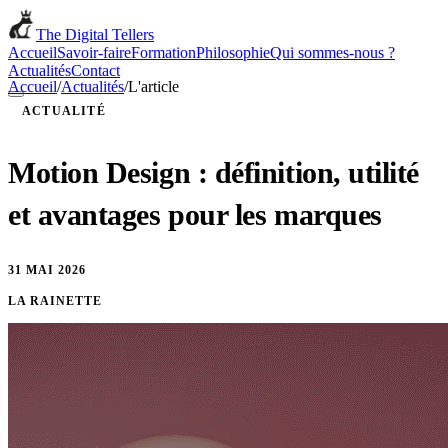
The Digital Tellers
Accueil
Savoir-faire
Formation
Philosophie
Qui sommes-nous ?
Actualités
Contact
Accueil
/
Actualités
/
L'article
ACTUALITÉ
Motion Design : définition, utilité
et avantages pour les marques
31 MAI 2026
LA RAINETTE