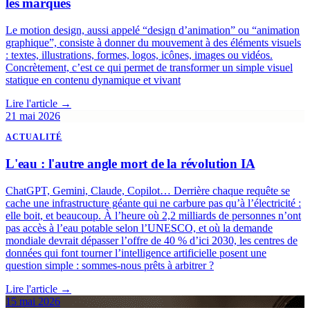
les marques
Le motion design, aussi appelé “design d’animation” ou “animation
graphique”, consiste à donner du mouvement à des éléments visuels
: textes, illustrations, formes, logos, icônes, images ou vidéos.
Concrètement, c’est ce qui permet de transformer un simple visuel
statique en contenu dynamique et vivant
Lire l'article →
21 mai 2026
ACTUALITÉ
L'eau : l'autre angle mort de la révolution IA
ChatGPT, Gemini, Claude, Copilot… Derrière chaque requête se
cache une infrastructure géante qui ne carbure pas qu’à l’électricité :
elle boit, et beaucoup. À l’heure où 2,2 milliards de personnes n’ont
pas accès à l’eau potable selon l’UNESCO, et où la demande
mondiale devrait dépasser l’offre de 40 % d’ici 2030, les centres de
données qui font tourner l’intelligence artificielle posent une
question simple : sommes-nous prêts à arbitrer ?
Lire l'article →
15 mai 2026