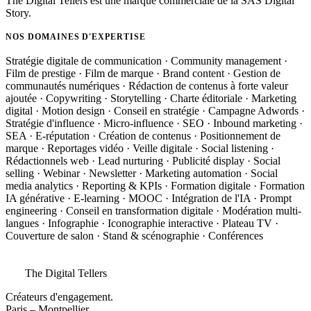
The Digital Tellers est une marque commerciale de la SAS Digital
Story.
NOS DOMAINES D'EXPERTISE
Stratégie digitale de communication · Community management ·
Film de prestige · Film de marque · Brand content · Gestion de
communautés numériques · Rédaction de contenus à forte valeur
ajoutée · Copywriting · Storytelling · Charte éditoriale · Marketing
digital · Motion design · Conseil en stratégie · Campagne Adwords ·
Stratégie d'influence · Micro-influence · SEO · Inbound marketing ·
SEA · E-réputation · Création de contenus · Positionnement de
marque · Reportages vidéo · Veille digitale · Social listening ·
Rédactionnels web · Lead nurturing · Publicité display · Social
selling · Webinar · Newsletter · Marketing automation · Social
media analytics · Reporting & KPIs · Formation digitale · Formation
IA générative · E-learning · MOOC · Intégration de l'IA · Prompt
engineering · Conseil en transformation digitale · Modération multi-
langues · Infographie · Iconographie interactive · Plateau TV ·
Couverture de salon · Stand & scénographie · Conférences
The Digital Tellers
Créateurs d'engagement.
Paris – Montpellier